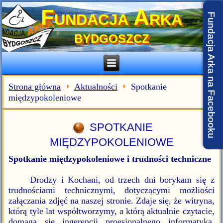
Fundacja Arka
Fundacja Arka na Facebooku
BYDGOSZCZ
Strona główna
Aktualności
Spotkanie
międzypokoleniowe
SPOTKANIE
MIĘDZYPOKOLENIOWE
Spotkanie międzypokoleniowe i trudności techniczne
Drodzy i Kochani, od trzech dni borykam się z
trudnościami technicznymi, dotyczącymi możliości
załączania zdjęć na naszej stronie. Zdaje się, że witryna,
którą tyle lat współtworzymy, a którą aktualnie czytacie,
domaga się ingerencji proesjonalnego informatyka.