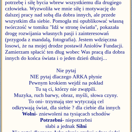
potrzebę i siłę bycia wbrew wszystkiemu dla drugiego
człowieka. Wyzwoliła we mnie siłę i motywację do
dalszej pracy nad sobą dla dobra innych, ale przede
wszystkim dla siebie. Pomogła mi opublikować własną
twórczość w tomiku "Idź w stronę światła", pokazała
drogę rozwijania własnych pasji i zainteresowań
(przygoda z mandalą, fotografia). Jestem wdzięczna
losowi, że na mojej drodze postawił Aniołów Fundacji.
Zamierzam spłacić ten dług wobec Was pracą dla dobra
innych do końca świata i o jeden dzień dłużej...
Nie pytaj
NIE pytaj dlaczego ARKA płynie
Pewnym krokiem wejdź na pokład
Tu są ci, którzy nie zwątpili.
Muzyka, ruch barwy, obraz, myśli, słowa czyny.
To oni- trzymają ster wytyczają cel
odkrywają świat, dla siebie ? dla ciebie dla innych
Wolni
- zniewoleni na tysiącach schodów
Potrzebni-
niepotrzebni
słabi a jednak
Silni