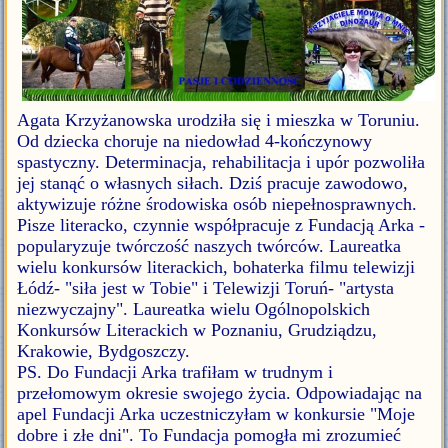
Agata Krzyżanowska urodziła się i mieszka w Toruniu.
Od dziecka choruje na niedowład 4-kończynowy
spastyczny. Determinacja, rehabilitacja i upór pozwoliła
jej stanąć o własnych siłach. Dziś pracuje zawodowo,
aktywizuje różne środowiska osób niepełnosprawnych.
Pisze literacko, czynnie współpracuje z Fundacją Arka -
popularyzuje twórczość naszych twórców. Laureatka
wielu konkursów literackich, bohaterka filmu telewizji
Łódź- "siła jest w Tobie" i Telewizji Toruń- "artysta
niezwyczajny". Laureatka wielu Ogólnopolskich
Konkursów Literackich w Poznaniu, Grudziądzu,
Krakowie, Bydgoszczy.
PS. Do Fundacji Arka trafiłam w trudnym i
przełomowym okresie swojego życia. Odpowiadając na
apel Fundacji Arka uczestniczyłam w konkursie "Moje
dobre i złe dni". To Fundacja pomogła mi zrozumieć