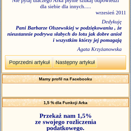
Nie pytaj dlaczego Arka płynie szukaj odpowiedzi
dla siebie dla innych.....
wrzesień 2011
Dedykuję
Pani Barbarze Olszewskiej w podziękowaniu , że
nieustannie podrywa słabych do lotu jak dobre anioł
i wszystkim którzy jej pomagają
Agata Krzyżanowska
Poprzedni artykuł
Następny artykuł
Mamy profil na Facebooku
1,5 % dla Funkcji Arka
Przekaż nam 1,5%
ze swojego rozliczenia
podatkowego.