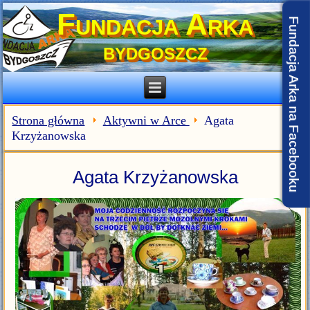
Fundacja Arka
Fundacja Arka na Facebooku
BYDGOSZCZ
Strona główna
Aktywni w Arce
Agata
Krzyżanowska
Agata Krzyżanowska