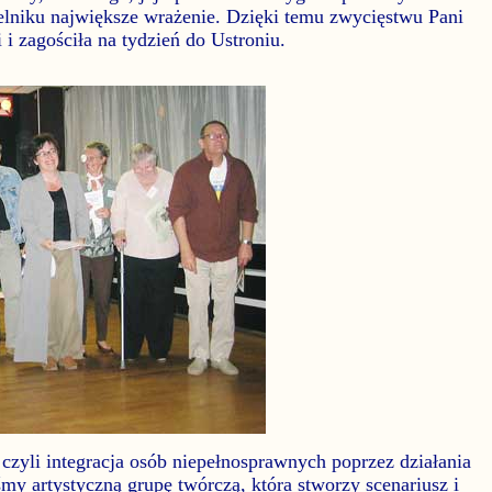
elniku największe wrażenie. Dzięki temu zwycięstwu Pani
 i zagościła na tydzień do Ustroniu.
czyli integracja osób niepełnosprawnych poprzez działania
śmy artystyczną grupę twórczą, która stworzy scenariusz i