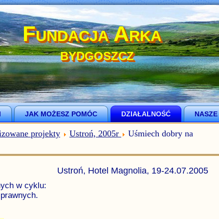
Fundacja Arka
BYDGOSZCZ
I
JAK MOŻESZ POMÓC
DZIAŁALNOŚĆ
NASZE
izowane projekty
Ustroń, 2005r
Uśmiech dobry na
Ustroń, Hotel Magnolia, 19-24.07.2005
ych w cyklu:
sprawnych.